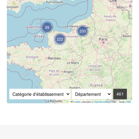
39
200
222
461
Leaflet
|
données ©
OpenStreetMap
/ODbL - rendu
OSM